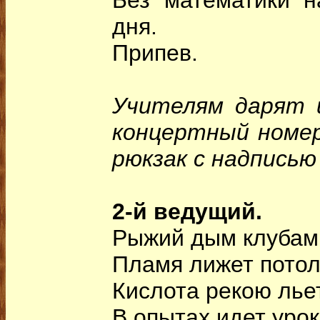
Без математики 
дня.
Припев.
Учителям дарят 
концертный номер
рюкзак с надписью
2-й ведущий.
Рыжий дым клубами
Пламя лижет потол
Кислота рекою лье
В опытах идет урок