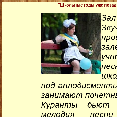
"Школьные годы уже позади
Зал
Зв
про
зал
учи
пес
шко
под аплодисменты
занимают почетн
Куранты бьют 
мелодия песни