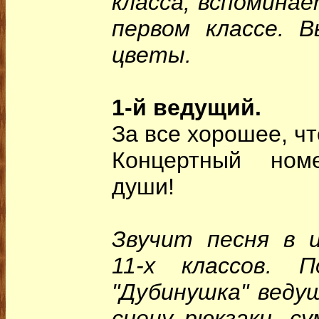
класса, вспоминае
первом классе. 
цветы.
1-й ведущий.
За все хорошее, ч
Концертный ном
души!
Звучит песня в 
11-х классов. 
"Дубинушка" вед
сцену рюкзаки, су