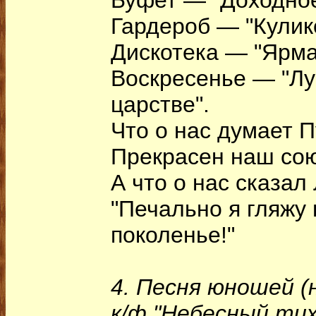
Буфет — "Доходное
Гардероб — "Кулик
Дискотека — "Ярма
Воскресенье — "Лу
царстве".
Что о нас думает 
Прекрасен наш сою
А что о нас сказа
"Печально я гляжу
поколенье!"
4. Песня юношей (
к/ф "Небесный тих