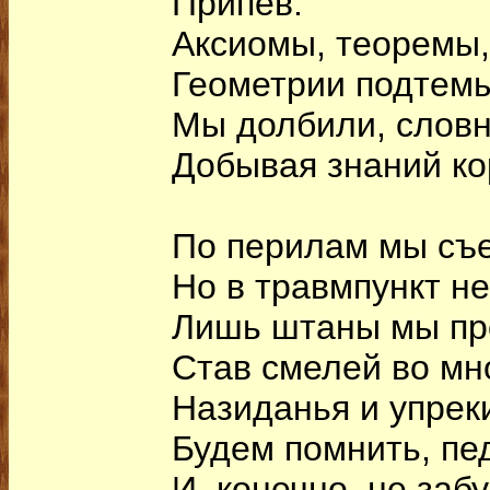
Припев.
Аксиомы, теоремы,
Геометрии подтем
Мы долбили, словн
Добывая знаний ко
По перилам мы съ
Но в травмпункт н
Лишь штаны мы пр
Став смелей во мно
Назиданья и упрек
Будем помнить, пед
И, конечно, не заб