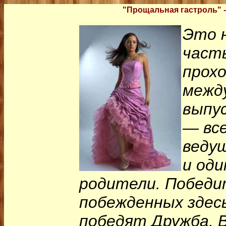
"Прощальная гастроль" 
Это 
часть
прох
межд
выпус
— вс
веду
и оди
родители. Победи
побежденных здес
победят Дружба, 