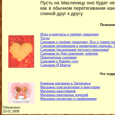
Пусть на Масленицу оно будет н
как в обычном перетягивании кан
спиной друг к другу.
Полезна
Игры и конкурсы к любому празднику
Тосты
Сценарии к любому празднику. Все о торжеств
Сценарии организации и проведения свадьбы.
Сценарии (организация детского праздника)
Сценарии ко Дню рождения, юбилею
Праздничные сценарии
Сценарии к Новому году
Сценарии (8 Марта)
Что под
Книжные магазины в Запорожье
Магазины кожгалантереи и бижутерии
Магазины канцтоваров
Магазины ювелирных изделий
Магазины косметики и парфюмерии
Обновлено:
10.01.2008