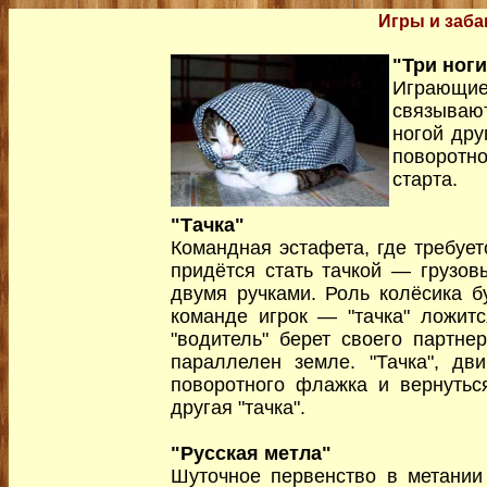
Игры и заб
"Три ноги
Играющие
связываю
ногой дру
поворотн
старта.
"Тачка"
Командная эстафета, где требует
придётся стать тачкой — грузов
двумя ручками. Роль колёсика бу
команде игрок — "тачка" ложитс
"водитель" берет своего партнер
параллелен земле. "Тачка", дв
поворотного флажка и вернутьс
другая "тачка".
"Русская метла"
Шуточное первенство в метании