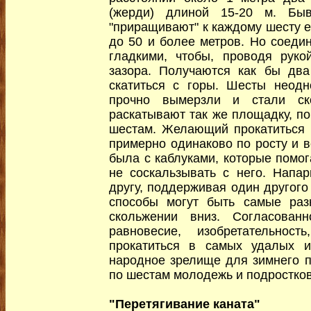
(жерди) длиной 15-20 м. Быв
"приращивают" к каждому шесту е
до 50 и более метров. Но соеди
гладкими, чтобы, проводя руко
зазора. Получаются как бы два
скатиться с горы. Шесты неодн
прочно вымерзли и стали ск
раскатывают так же площадку, по
шестам. Желающий прокатиться 
примерно одинаково по росту и в
была с каблуками, которые помог
не соскальзывать с него. Напа
другу, поддерживая один другого
способы могут быть самые раз
скольжении вниз. Согласованн
равновесие, изобретательнос
прокатиться в самых удалых и
народное зрелище для зимнего п
по шестам молодежь и подростков
"Перетягивание каната"