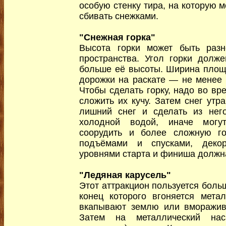
особую стенку тира, на которую 
сбивать снежками.
"Снежная горка"
Высота горки может быть разн
пространства. Угол горки долж
больше её высоты. Ширина площад
дорожки на раскате — не менее 
Чтобы сделать горку, надо во вр
сложить их кучу. Затем снег утр
лишний снег и сделать из него
холодной водой, иначе могу
соорудить и более сложную го
подъёмами и спусками, деко
уровнями старта и финиша должна
"Ледяная карусель"
Этот аттракцион пользуется боль
конец которого вгоняется метал
вкапывают землю или вморажив
Затем на металлический нас