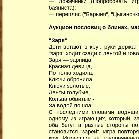
— ложечники (Попробовать иг
баяниста);
— перепляс ("Барыня", "Цыганочка
Аукцион пословиц о блинах, ма
"Заря"
Дети встают в круг, руки держа
"заря" ходит сзади с лентой и гово
Заря — зарница,
Красная девица,
По полю ходила,
Ключи обронила,
Ключи золотые,
Ленты голубые,
Кольца обвитые -
За водой пошла!
С последними словами водящий
одному из играющих, который, за
оба бегут в разные стороны по к
становится "зарей". Игра повтор
круг. Играющие не поворачивают