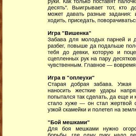
руки. Как только поставят палочк
десять". Выигрывает тот, кто 
может давать разные задания: 
ходить, приседать, поворачиватьс
Игра "Вишенка"
Забава для молодых парней и д
разбег, повыше да подальше поле
тебя до девки, которую и поц
сцепленных рук на пару десятков
чувственным. Главное — вовремя 
Игра в "оплеухи"
Старая добрая забава. Узкая
наносить жесткие удары напря
попытался так сделать, да еще и 
стало хуже — он стал жертвой 
узкой скамейки и полетел на земл
"Бой мешками"
Для боя мешками нужно огоро
борьбы, где одну руку надо де