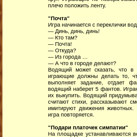
плечо положить ленту.
"Почта"
Игра начинается с переклички вод
— Динь, динь, динь!
— Кто там?
— Почта!
— Откуда?
— Из города …
— А что в городе делают?
Водящий может сказать, что в 
играющие должны делать то, чт
выполняет задание, отдает фан
водящий наберет 5 фантов. Игра
их выкупить. Водящий придумыва
считают стихи, рассказывают см
имитируют движения животных. 
игра повторяется.
"Подари платочек симпатии"
На площадке устанавливаются во