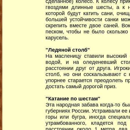
сделанное) колесо. К колесу пр
гвоздями длинные шесты, а к н
которой будут катить сани, очи
большей устойчивости санки мож
скрепить вместе двое саней. Во
песком, чтобы не было скользко 
карусель.
"Ледяной столб"
На масленицу ставили высокий 
водой, и на оледеневший сто
расстоянии друг от друга. Игрок
столб, но они соскальзывают с н
упорнее старается преодолеть пр
достать самый дорогой приз.
"Катание по шестам"
Эта народная забава когда-то бы
губерниях России. Устраивали ее
горы или бугра, иногда специал
утрамбованного, кладется под
расстоянии около 1 метра два 