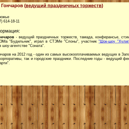
 Гончаров (
ведущий праздничных торжеств
)
рожье
7) 614-18-11
ормация:
ончаров
- ведущий праздничных торжеств, тамада, конферансье, стэм
ЭМа "Будильник", играл в СТЭМе "Слоны", участник
"Шок-шоу "Хулиг
в шоу-агентстве "Соната".
нчаров на 2012 год - один из самых высокооплачиваемых ведущих в Зап
 корпоративы, так и городские праздники. Последние годы - ведущий ф
арти".