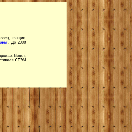
овец, квнщик.
аны"
. До 2008
орожье. Ведет,
естиваля СТЭМ