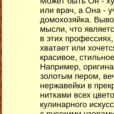
Может быть Он - х
или врач, а Она - у
домохозяйка. Выво
мысли, что являет
в этих профессиях,
хватает или хочетс
красивое, стильное
Например, оригина
золотым пером, ве
нержавейки в прек
нитками всех цвето
кулинарного искусс
с русскими узорами