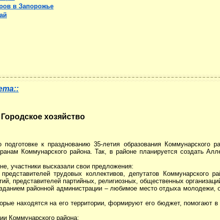
ров в Запорожье
ай
ета::
Городское хозяйство
о подготовке к празднованию 35-летия образования Коммунарского р
ранам Коммунарского района. Так, в районе планируется создать Алл
не, участники высказали свои предложения:
 представителей трудовых коллективов, депутатов Коммунарского ра
тий, представителей партийных, религиозных, общественных организаци
 зданием районной администрации – любимое место отдыха молодежи, о
оторые находятся на его территории, формируют его бюджет, помогают в
ии Коммунарского района;