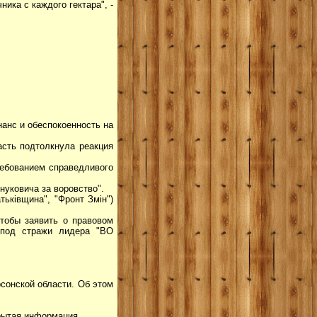
ика с каждого гектара", -
анс и обеспокоенность на
сть подтолкнула реакция
ребованием справедливого
нуковича за воровство".
тьківщина", "Фронт Змін")
тобы заявить о правовом
- под стражи лидера "ВО
сонской области. Об этом
крытая информация.