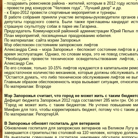
- поздравить ровесников района - жителей, которым в 2012 году испол
- провести ряд конкурсов "Человек года", "Лучший двор" и др.
- к Евро-2012 провести спортивные мероприятия и турниры.
В работе собрания приняли участие ветераны-руководители органов 
депутаты городского совета. Были также приглашены кандидат ис
страшную скульптуру собак в парке им.Гагарина..
Председатель Коммунарской районной администрации Юрий Пелых по
План мероприятий, посвященных празднованию юбилея.
По материалам: сайта мэрии Запорожья
Мэр обеспокоен состоянием запорожских лифтов
Александра Сина – мэра Запорожья - беспокоит состояние лифтов в
время эксплуатации. Однако, по словам мэра, это не повод списывать
"Необходимо провести техническое освидетельствование лифтов, 
Александр Син.
По его словам, только 10-15% лифтов нуждаются в капитальном ремо
недостаточное количество механиков, которые должны обслуживать 
"Остается думать, что либо техническое обслуживание лифтов не вып
Главным образом обеспокоенность мэра вызывает ситуация, относит
По материалам: Вгороде
Мэр Запорожья считает, что город не может жить с таким бюджет
Дефицит бюджета Запорожья 2012 года составляет 285 млн грн. Об эт
"Город не может жить с таким бюджетом. Не учтено повышение ми
Минфин для того, чтобы корректировать бюджет, потому что с таким 
По материалам: РепортерUA
В Запорожье обновят госпиталь для ветеранов
Обновление госпиталя для запорожских ветеранов на Великом Лугу в
завершается строительство столовой на 110 человек, которую должны
На выездном совещании в госпитале чиновники обсудили вопросы