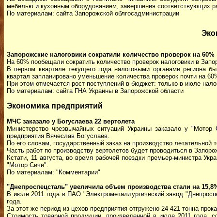
мебелью и кухонным оборудованием, завершения соответствующих ра
По материалам: сайта Запорожской облгосадминистрации
Эко
Запорожские налоговики сократили количество проверок на 60%
На 60% пообещали сократить количество проверок налоговики в Запор
В первом квартале текущего года налоговыми органами региона бы
квартал запланировано уменьшение количества проверок почти на 60
При этом отмечается рост поступлений в бюджет: только в июле нал
По материалам: сайта ГНА Украины в Запорожской области
Экономика предприятий
МЧС заказало у Богуслаева 22 вертолета
Министерство чрезвычайных ситуаций Украины заказало у "Мотор 
предприятия Вячеслав Богуслаев.
По его словам, государственный заказ на производство летательной 
Часть работ по производству вертолетов будет проводиться в Запорож
Кстати, 11 августа, во время рабочей поездки премьер-министра Ук
"Мотор Сичи".
По материалам: "Комментарии"
"Днепроспецсталь" увеличила объем производства стали на 15,8
В июле 2011 года в ПАО "Электрометаллургический завод "Днепроспе
года.
За этот же период из цехов предприятия отгружено 24 421 тонна прок
Стоимость товарной продукции, произведенной в июле 2011 года, с