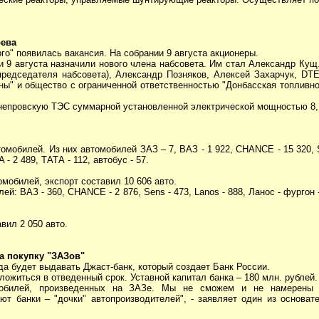
рева
о" появилась вакансия. На собрании 9 августа акционеры.
 9 августа назначили нового члена набсовета. Им стал Александр Кущ
едседателя набсовета), Александр Позняков, Алексей Захарчук, DTEK 
ны" и общество с ограниченной ответственностью "Донбасская топливно
непровскую ТЭС суммарной установленной электрической мощностью 8,
мобилей. Из них автомобилей ЗАЗ – 7, ВАЗ - 1 922, CHANCE - 15 320, Se
A - 2 489, ТАТА - 112, автобус - 57.
мобилей, экспорт составил 10 606 авто.
: ВАЗ - 360, CHANCE - 2 876, Sens - 473, Lanos - 888, Ланос - фургон -
вил 2 050 авто.
а покупку "ЗАЗов"
а будет выдавать Джаст-банк, который создает Банк России.
ожиться в отведенный срок. Уставной капитал банка – 180 млн. рублей.
мобилей, произведенных на ЗАЗе. Мы не сможем и не намерены 
ют банки – "дочки" автопроизводителей", - заявляет один из основат