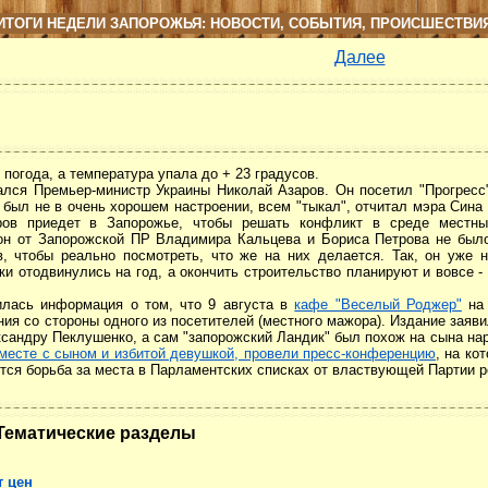
ИТОГИ НЕДЕЛИ ЗАПОРОЖЬЯ: НОВОСТИ, СОБЫТИЯ, ПРОИСШЕСТВИ
Далее
погода, а температура упала до + 23 градусов.
ался Премьер-министр Украины Николай Азаров. Он посетил "Прогресс
 был не в очень хорошем настроении, всем "тыкал", отчитал мэра Сина
аров приедет в Запорожье, чтобы решать конфликт в среде местны
рсон от Запорожской ПР Владимира Кальцева и Бориса Петрова не был
, чтобы реально посмотреть, что же на них делается. Так, он уже 
ки отодвинулись на год, а окончить строительство планируют и вовсе -
илась информация о том, что 9 августа в
кафе "Веселый Роджер"
на 
ния со стороны одного из посетителей (местного мажора). Издание заяв
сандру Пеклушенко, а сам "запорожский Ландик" был похож на сына нар
вместе с сыном и избитой девушкой, провели пресс-конференцию
, на ко
ется борьба за места в Парламентских списках от властвующей Партии р
Тематические разделы
т цен