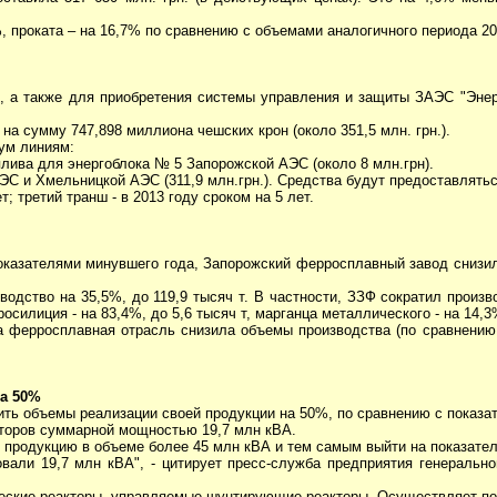
, проката – на 16,7% по сравнению с объемами аналогичного периода 20
 а также для приобретения системы управления и защиты ЗАЭС "Энер
а сумму 747,898 миллиона чешских крон (около 351,5 млн. грн.).
ум линиям:
лива для энергоблока № 5 Запорожской АЭС (около 8 млн.грн).
ЭС и Хмельницкой АЭС (311,9 млн.грн.). Средства будут предоставлятьс
т; третий транш - в 2013 году сроком на 5 лет.
показателями минувшего года, Запорожский ферросплавный завод снизи
одство на 35,5%, до 119,9 тысяч т. В частности, ЗЗФ сократил произв
осилиция - на 83,4%, до 5,6 тысяч т, марганца металлического - на 14,3%
да ферросплавная отрасль снизила объемы производства (по сравнени
а 50%
ь объемы реализации своей продукции на 50%, по сравнению с показат
аторов суммарной мощностью 19,7 млн кВА.
ь продукцию в объеме более 45 млн кВА и тем самым выйти на показател
али 19,7 млн кВА", - цитирует пресс-служба предприятия генерально
ские реакторы, управляемые шунтирующие реакторы. Осуществляет пос