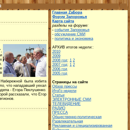
Я
Главная ZаБора
Форум Запорожья
Карта сайта
разделы на форуме:
-
события Запорожья
-
обсуждение СМИ
-
политика и экономика
АРХИВ итогов недели::
",
2010
 и
2009
х
2008 год
:
1
2
о.
2007 год
:
1
2
не
2006 год
 в
2005 год
Набережной была избита
Страницы на сайте
ило, что нападавший уехал
Обзор прессы
депа - Егора Пеклушенко.
ИтоГо недели
торой рассказали, что Егор
Статьи
егионов.
ЭЛЕКТРОННЫЕ СМИ
ТЕЛЕВИДЕНИЕ
РАДИО
ПРЕССА
Общественно-политическая
Развлекательная
Рекламная и специализированная
Районная