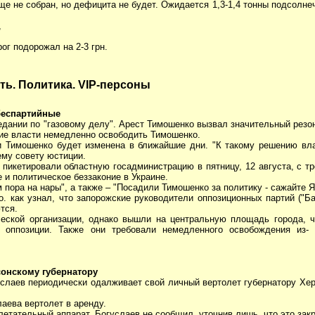
ще не собран, но дефицита не будет. Ожидается 1,3-1,4 тонны подсолнечн
,
ог подорожал на 2-3 грн.
ть. Политика. VIP-персоны
беспартийные
едании по "газовому делу". Арест Тимошенко вызвал значительный резон
кие власти немедленно освободить Тимошенко.
 Тимошенко будет изменена в ближайшие дни. "К такому решению вла
ему совету юстиции.
 пикетировали областную госадминистрацию в пятницу, 12 августа, с т
 и политическое беззаконие в Украине.
пора на нары", а также – "Посадили Тимошенко за политику - сажайте Я
. как узнал, что запорожские руководители оппозиционных партий ("Ба
тся.
еской организации, однако вышли на центральную площадь города, ч
ля оппозиции. Также они требовали немедленного освобождения из
сонскому губернатору
слаев периодически одалживает свой личный вертолет губернатору Хер
аева вертолет в аренду.
 летательный аппарат, Богуслаев не сообщил, уточнив лишь, что это за