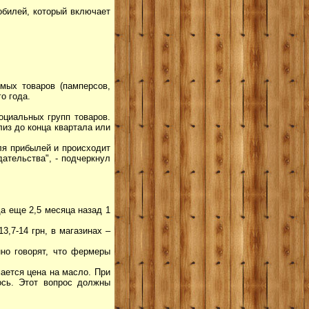
обилей, который включает
мых товаров (памперсов,
о года.
оциальных групп товаров.
из до конца квартала или
ля прибылей и происходит
дательства", - подчеркнул
а еще 2,5 месяца назад 1
3,7-14 грн, в магазинах –
но говорят, что фермеры
мается цена на масло. При
ось. Этот вопрос должны
.