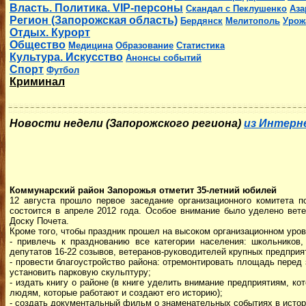
Власть. Политика. VIP-персоны
Скандал с Пеклушенко
Аза
Регион (Запорожская область)
Бердянск
Мелитополь
Урож
Отдых. Курорт
Общество
Медицина
Образование
Статистика
Культура. Искусство
Анонсы событий
Спорт
Футбол
Криминал
Новости недели (Запорожского региона)
из Интерн
Коммунарский район Запорожья отметит 35-летний юбилей
12 августа прошло первое заседание организационного комитета п
состоится в апреле 2012 года. Особое внимание было уделено вете
Доску Почета.
Кроме того, чтобы праздник прошел на высоком организационном уров
- привлечь к празднованию все категории населения: школьников,
депутатов 16-22 созывов, ветеранов-руководителей крупных предприя
- провести благоустройство района: отремонтировать площадь перед
установить парковую скульптуру;
- издать книгу о районе (в книге уделить внимание предприятиям, к
людям, которые работают и создают его историю);
- создать документальный фильм о знаменательных событиях в истор