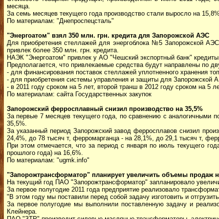
месяца.
За семь месяцев текущего года производство стали выросло на 15,8%
По материалам: "Днепроспецсталь"
"Энергоатом" взял 350 млн. грн. кредита для Запорожской АЭС
Для приобретения стеллажей для энергоблока №5 Запорожской АЭС,
привлек более 350 млн. грн. кредита.
НАЭК "Энергоатом" привлек у АО "Чешский экспортный банк" кредиты н
Предполагается, что привлекаемые средства будут направлены по дв
- для финансирования поставок стеллажей уплотненного хранения топ
- для приобретения системы управления и защиты для Запорожской А
- в 2011 году сроком на 5 лет, второй транш в 2012 году сроком на 5 ле
По материалам: сайта Государственных закупок
Запорожский ферросплавный снизил производство на 35,5%
За первые 7 месяцев текущего года, по сравнению с аналогичными 
35,5%.
За указанный период Запорожский завод ферросплавов снизил произв
24,4%, до 78 тысяч т, ферромарганца - на 28,1%, до 29,1 тысяч т, ферр
При этом отмечается, что за период с января по июль текущего го
прошлого года) на 16,6%.
По материалам: "ugmk.info"
"Запорожтрансформатор" планирует увеличить объемы продаж н
На текущий год ПАО "Запорожтрансформатор" запланировало увеличит
За первое полугодие 2011 года предприятие реализовало трансформ
"В этом году мы поставили перед собой задачу изготовить и отгрузит
За первое полугодие мы выполнили поставленную задачу и реализов
Клейнера.
ПАО "ЗТР" производит силовые масляные трансформаторы, электриче