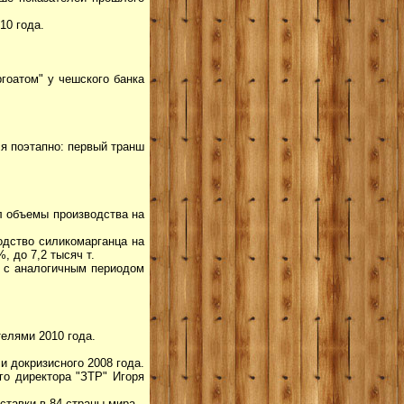
10 года.
гоатом" у чешского банка
я поэтапно: первый транш
л объемы производства на
одство силикомарганца на
, до 7,2 тысяч т.
ю с аналогичным периодом
елями 2010 года.
и докризисного 2008 года.
го директора "ЗТР" Игоря
тавки в 84 страны мира.