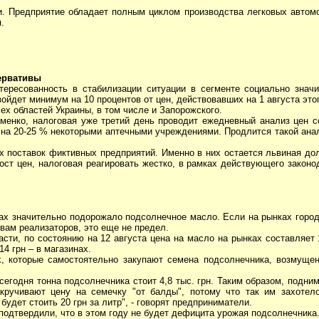
и. Предприятие обладает полным циклом производства легковых автом
.
ервативы
ересованность в стабилизации ситуации в сегменте социально значи
зойдет минимум на 10 процентов от цен, действовавших на 1 августа этог
ех областей Украины, в том числе и Запорожского.
енко, налоговая уже третий день проводит ежедневный анализ цен с
на 20-25 % некоторыми аптечными учреждениями. Продлится такой анал
х поставок фиктивных предприятий. Именно в них остается львиная до
ост цен, налоговая реагировать жестко, в рамках действующего законо
нках значительно подорожало подсолнечное масло. Если на рынках город
ловам реализаторов, это еще не предел.
сти, по состоянию на 12 августа цена на масло на рынках составляет 1
14 грн – в магазинах.
, которые самостоятельно закупают семена подсолнечника, возмущен
 сегодня тонна подсолнечника стоит 4,8 тыс. грн. Таким образом, подни
кручивают цену на семечку "от балды", потому что так им захотел
удет стоить 20 грн за литр", - говорят предприниматели.
подтвердили, что в этом году не будет дефицита урожая подсолнечника