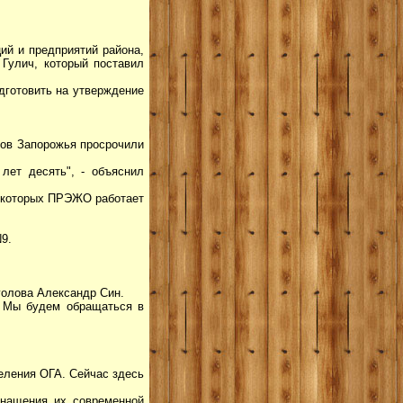
ий и предприятий района,
Гулич, который поставил
дготовить на утверждение
тов Запорожья просрочили
лет десять", - объяснил
некоторых ПРЭЖО работает
9.
голова Александр Син.
. Мы будем обращаться в
еления ОГА. Сейчас здесь
снащения их современной