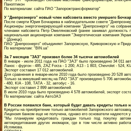
Паноптикон
По материалам: сайта ПАО "Запорожтрансформатор"
У "Днепроэнерго" новый член набсовета вместо умершего Бочка
После смерти Юрия Бочкарева в наблюдательном совете "Днепроэнерг
Акционеры энергогенерирующей компании "Днепроэнерго" на собрании
членами набсовета Петр Омеляновский (ранее занимал должность пр
национальная акционерная компания "Энергетическая компания Украи
" (Донецк).
ПАО "Днепроэнерго" объединяет Запорожскую, Криворожскую и Прид
По материалам: "BIN.ua"
За 7 месяцев "ЗАЗ" произвел более 34 тысячи автомобилей
В январе - июле 2011 года на ПАО "ЗАЗ" было произведено 34 011 авто
Ланос - фургон - 485, ZAZ Forza - 1 200, А13 - 1 803, Chevrolet - 524, KI
Экспорт составил 17 012 автомобилей.
Для сравнения в январе-июле 2010 года было произведено 20 528 авто
Только за минувший месяц на ПАО "ЗАЗ" произведено 5 706 автомобилей
- 480, KIA - 108, ТАТА - 32, автобус - 16.
Экспорт составил 2 899 автомобилей.
В июле 2010 года было произведено 4 578 автомобилей, экспорт соста
По материалам: сайта АвтоЗАЗ
В России появился банк, который будет давать кредиты только н
Кредиты на приобретение только автомобилей Запорожского автозавод
Лицензия банком еще не получена, однако его основатели надеются ул
"Мы планируем кредитовать граждан только под покупку авто
автокредитования других иномарок, где в том числе активно работа
Ислямова.