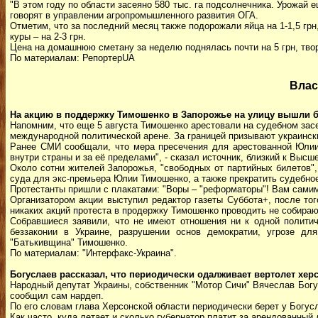
"В этом году по области засеяно 580 тыс. га подсолнечника. Урожай е
говорят в управлении агропромышленного развития ОГА.
Отметим, что за последний месяц также подорожали яйца на 1-1,5 грн
куры – на 2-3 грн.
Цена на домашнюю сметану за неделю поднялась почти на 5 грн, твор
По материалам: РепортерUA
Влас
На акцию в поддержку Тимошенко в Запорожье на улицу вышли 
Напомним, что еще 5 августа Тимошенко арестовали на судебном зас
международной политической арене. За границей призывают украинс
Ранее СМИ сообщали, что мера пресечения для арестованной Юлии
внутри страны и за её пределами", - сказал источник, близкий к Высш
Около сотни жителей Запорожья, "свободных от партийных билетов",
суда для экс-премьера Юлии Тимошенко, а также прекратить судебное
Протестанты пришли с плакатами: "Воры – "реформаторы"! Вам самим 
Организатором акции выступил редактор газеты Суббота+, после того
никаких акций протеста в продержку Тимошенко проводить не собираю
Собравшиеся заявили, что не имеют отношения ни к одной политич
беззаконии в Украине, разрушении основ демократии, угрозе д
"Батькивщина" Тимошенко.
По материалам: "Интерфакс-Украина".
Богуслаев рассказал, что периодически одалживает вертолет хер
Народный депутат Украины, собственник "Мотор Сичи" Вячеслав Богу
сообщил сам нардеп.
По его словам глава Херсонской области периодически берет у Богусл
Как часто, куда летает и сколько губернатор платит за арендованный