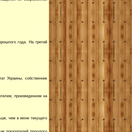
рошлого года. На третий
ат Украины, собственник
ателем, произведенном на
ьше, чем в июне текущего
ьше показателей прошлого