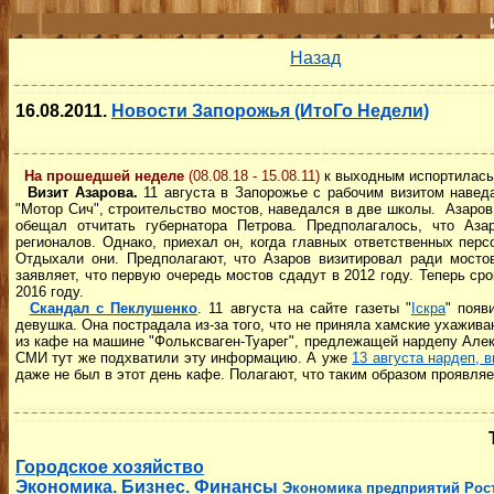
Назад
16.08.2011.
Новости Запорожья (ИтоГо Недели)
На прошедшей неделе
(08.08.18 - 15.08.11)
к выходным испортилась 
Визит Азарова.
11 августа в Запорожье с рабочим визитом навед
"Мотор Сич", строительство мостов, наведался в две школы. Азаров
обещал отчитать губернатора Петрова. Предполагалось, что Аз
регионалов. Однако, приехал он, когда главных ответственных пе
Отдыхали они. Предполагают, что Азаров визитировал ради мостов
заявляет, что первую очередь мостов сдадут в 2012 году. Теперь сро
2016 году.
Скандал с Пеклушенко
. 11 августа на сайте газеты "
Іскра
" появ
девушка. Она пострадала из-за того, что не приняла хамские ухажива
из кафе на машине "Фольксваген-Туарег", предлежащей нардепу Алек
СМИ тут же подхватили эту информацию. А уже
13 августа нардеп, 
даже не был в этот день кафе. Полагают, что таким образом проявля
Городское хозяйство
Экономика. Бизнес. Финансы
Экономика предприятий
Рос