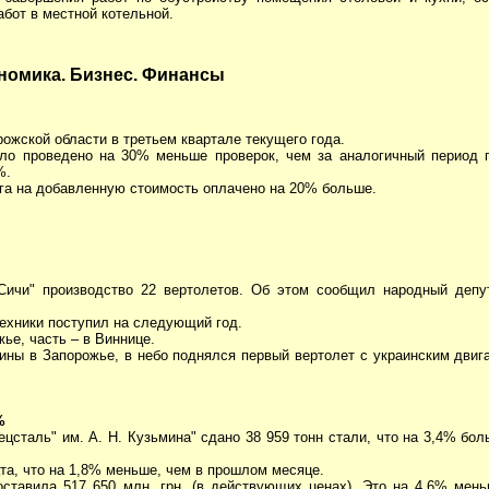
бот в местной котельной.
номика. Бизнес. Финансы
ожской области в третьем квартале текущего года.
ло проведено на 30% меньше проверок, чем за аналогичный период п
%.
ога на добавленную стоимость оплачено на 20% больше.
Сичи" производство 22 вертолетов. Об этом сообщил народный депут
техники поступил на следующий год.
ье, часть – в Виннице.
раины в Запорожье, в небо поднялся первый вертолет с украинским двиг
%
цсталь" им. А. Н. Кузьмина" сдано 38 959 тонн стали, что на 3,4% бол
ата, что на 1,8% меньше, чем в прошлом месяце.
оставила 517 650 млн. грн. (в действующих ценах). Это на 4,6% мен