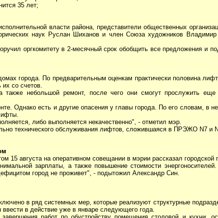
нится 35 лет;
исполнительной власти района, представители общественных организац
торических наук Руслан Шиханов и член Союза художников Владимир 
ручил оргкомитету в 2-месячный срок обобщить все предложения и по
 домах города. По предварительным оценкам практически половина лиф
 их со счетов.
а также небольшой ремонт, после чего они смогут прослужить еще 
нте. Однако есть и другие опасения у главы города. По его словам, в 
лифты.
олняется, либо выполняется некачественно", - отметил мэр.
ельно технического обслуживания лифтов, сложившаяся в ПРЭЖО N7 и N
ом
ом 15 августа на оперативном совещании в мэрии рассказал городской 
нимальной зарплаты, а также повышение стоимости энергоносителей
дефицитом город не проживет", - подытожил Александр Син.
ключено в ряд системных мер, которые реализуют структурные подразд
 ввести в действие уже в январе следующего года.
 завершения работ по обустройству помещения столовой и кухни, о