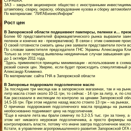
СПРАВКА:
ЗАЗ – закрытое акционерное общество с иностранными инвестициям
штамповку, сварку, окраску, оборудование кузова и сборку автомобиля
По материалам: "ЛИГАБизнесИнформ"
Рост цен
В Запорожской области подешевеют памперсы, пеленки и… през
Более 60 представителей фармацевтического рынка выразили заинт
пеленок и конечно же - презервативов). В связи с этим снижение прои
О своей готовности снизить цены уже заявили представители почти вс
По словам заместителя председателя ГНС Украины Александра Клим
Только за этот период выявлены неединичные случаи завышения цен 
до 1 октября 2011 года.
"Здесь применяются принципы минимизации - использование в схема
резкий скачок цен. Уверяю, если будет происходить спекулятивный р
Александр Клименко.
По материалам: сайта ГНА в Запорожской области
В Запорожье подорожало подсолнечное масло
За последние три месяца как в запорожских магазинах, так и на ры
литр масла стоил около 10-11 грн, то сейчас - 14 грн за литр, и, по с
Как рассказали в инспекции по контролю за ценами Запорожской обла
14,5-16 грн. При этом неделю назад масло стоило 13 грн – на рынках, 
О причинах подорожания подсолнечного масла продавцы на рынках
необоснованно поднимают цену на подсолнечник.
"Еще в начале лета мы брали семечку по 3,2-3,5 тыс. грн за тонну, а
этом нет никакого неурожая подсолнечника, а просто фермеры на
контролировать власти, потому что иначе завтра подсолнечное масло б
Кстати, в управлении агропромышленного развития Запорожской ОГА 