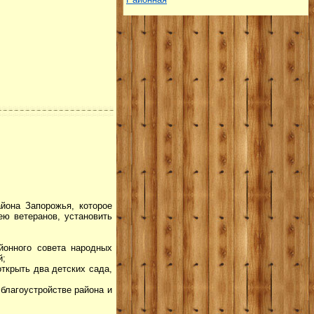
айона Запорожья, которое
ею ветеранов, установить
йонного совета народных
й;
ткрыть два детских сада,
 благоустройстве района и