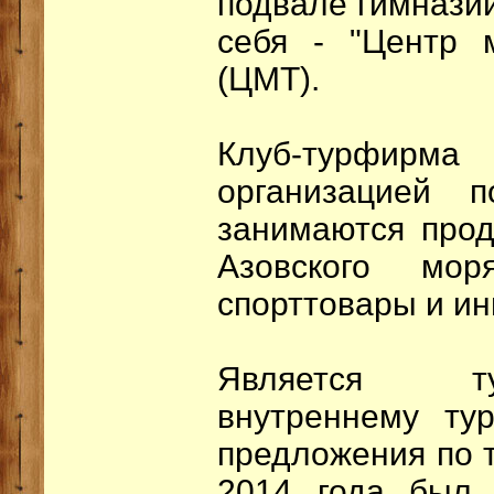
подвале гимнази
себя - "Центр 
(ЦМТ).
Клуб-турфи
организацией п
занимаются прод
Азовского мор
спорттовары и и
Является т
внутреннему ту
предложения по т
2014 года был 